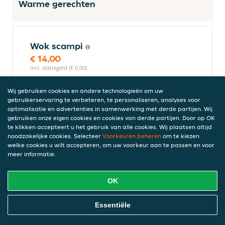
Warme gerechten
Wok scampi
€ 14,00
incl. statiegeld (€ 0,00)
Wij gebruiken cookies en andere technologieën om uw
gebruikerservaring te verbeteren, te personaliseren, analyses voor
Momo (10 stuks)
optimalisatie en advertenties in samenwerking met derde partijen. Wij
gebruiken onze eigen cookies en cookies van derde partijen. Door op OK
€ 10,00
te klikken accepteert u het gebruik van alle cookies. Wij plaatsen altijd
incl. statiegeld (€ 0,00)
noodzakelijke cookies. Selecteer
Voorkeuren beheren
om te kiezen
welke cookies u wilt accepteren, om uw voorkeur aan te passen en voor
meer informatie.
Wok kip
OK
€ 12,00
incl. statiegeld (€ 0,00)
Online Eten Bestellen
Essentiële