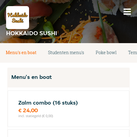
HOKKAIDO SUSHI
Menu's en boat
Studenten menu's
Poke bowl
Tem
Menu's en boat
Zalm combo (16 stuks)
€ 24,00
incl. statiegeld (€ 0,00)